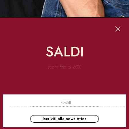
SALDI
sconti fino al -60%
lvin Richard Klein. Calvin Klein raggiunge il suo apice con Raf Simons, vecchio di
a.
o essere effortlessly
sofisticata ed elegante
. A te?
Iscriviti alla newsletter