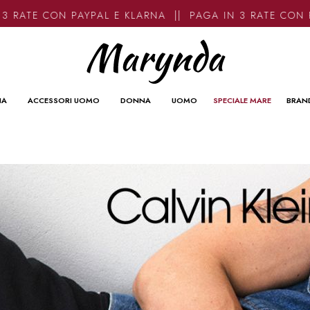
 RATE CON PAYPAL E KLARNA || PAGA IN 3 RATE CON P
NA
ACCESSORI UOMO
DONNA
UOMO
SPECIALE MARE
BRAN