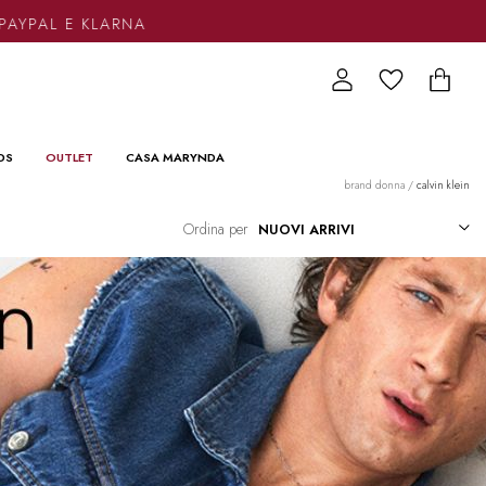
AYPAL E KLARNA
DS
OUTLET
CASA MARYNDA
brand donna
/
calvin klein
Ordina per