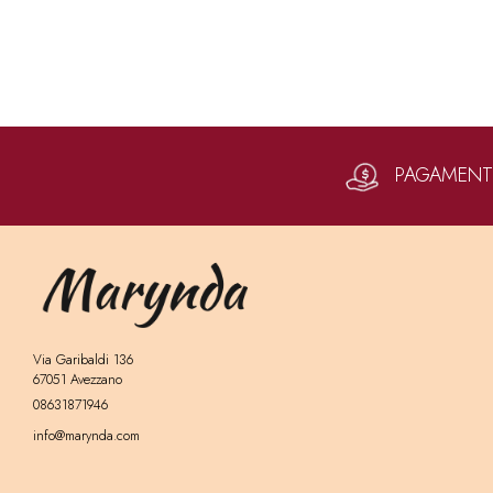
PAGAMENTI 
Via Garibaldi 136
67051 Avezzano
08631871946
info@marynda.com