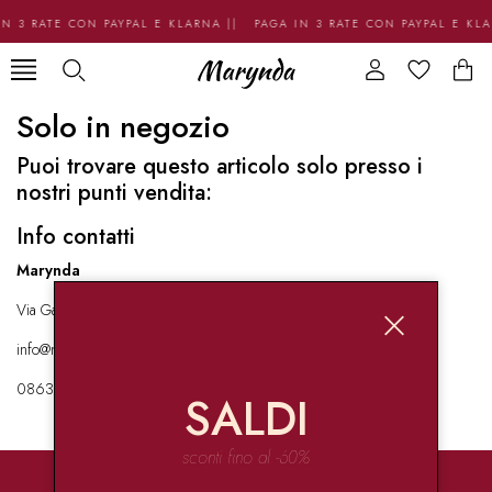
N 3 RATE CON PAYPAL E KLARNA || PAGA IN 3 RATE CON PAYPAL E KL
Solo in negozio
Puoi trovare questo articolo solo presso i
nostri punti vendita:
Info contatti
Marynda
Via Garibaldi 136 67051 Avezzano
info@marynda.com
08631871946
SALDI
sconti fino al -60%