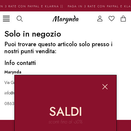
N 3 RATE CON PAYPAL E KLARNA || PAGA IN 3 RATE CON PAYPAL E KL
Solo in negozio
Puoi trovare questo articolo solo presso i
nostri punti vendita:
Info contatti
Marynda
Via Garibaldi 136 67051 Avezzano
info@marynda.com
08631871946
SALDI
sconti fino al -60%