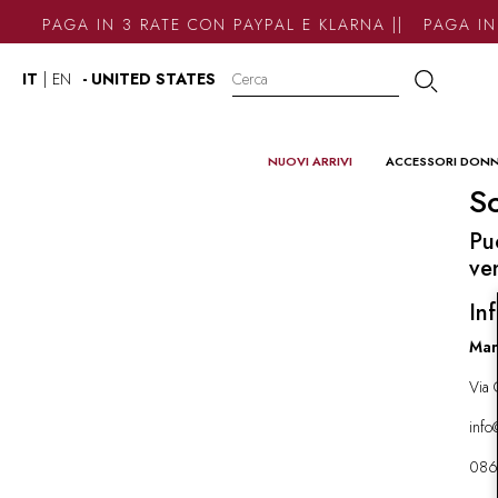
PAGA IN 3 RATE CON PAYPAL E KLARNA || PAGA IN 
IT
|
EN
- UNITED STATES
NUOVI ARRIVI
ACCESSORI DON
So
Pu
ve
Inf
Mar
Via 
inf
086