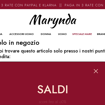
3 RATE CON PAYPAL E KLARNA || PAGA IN 3 RATE CON 
NA
ACCESSORI UOMO
DONNA
UOMO
SPECIALE MARE
BRAN
lo in negozio
oi trovare questo articolo solo presso i nostri punt
ndita:
o contatti
ynda
Garibaldi 136 67051 Avezzano
SALDI
o@marynda.com
31871946
sconti fino al -60%