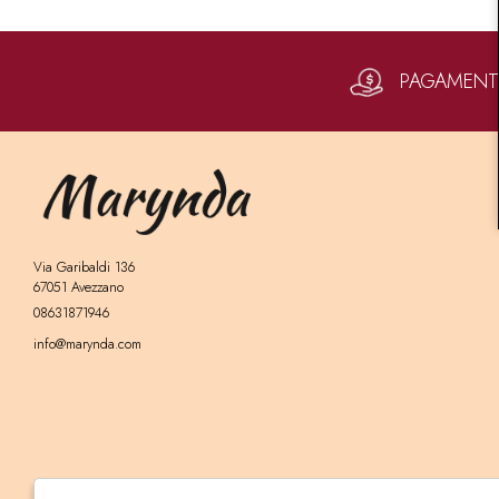
PAGAMENTI 
Via Garibaldi 136
67051 Avezzano
08631871946
info@marynda.com