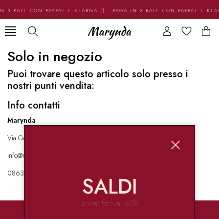
N 3 RATE CON PAYPAL E KLARNA || PAGA IN 3 RATE CON PAYPAL E KL
Solo in negozio
Puoi trovare questo articolo solo presso i
nostri punti vendita:
Info contatti
Marynda
Via Garibaldi 136 67051 Avezzano
info@marynda.com
08631871946
SALDI
sconti fino al -60%