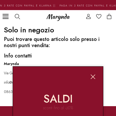
N 3 RATE CON PAYPAL E KLARNA || PAGA IN 3 RATE CON PAYPAL E KL
Solo in negozio
Puoi trovare questo articolo solo presso i
nostri punti vendita:
Info contatti
Marynda
Via Garibaldi 136 67051 Avezzano
info@marynda.com
08631871946
SALDI
sconti fino al -60%