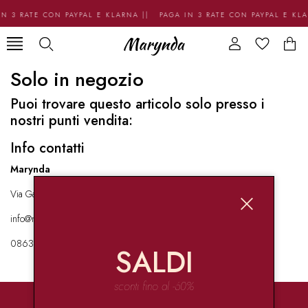
N 3 RATE CON PAYPAL E KLARNA || PAGA IN 3 RATE CON PAYPAL E KL
Solo in negozio
Puoi trovare questo articolo solo presso i
nostri punti vendita:
Info contatti
Marynda
Via Garibaldi 136 67051 Avezzano
info@marynda.com
08631871946
SALDI
sconti fino al -60%