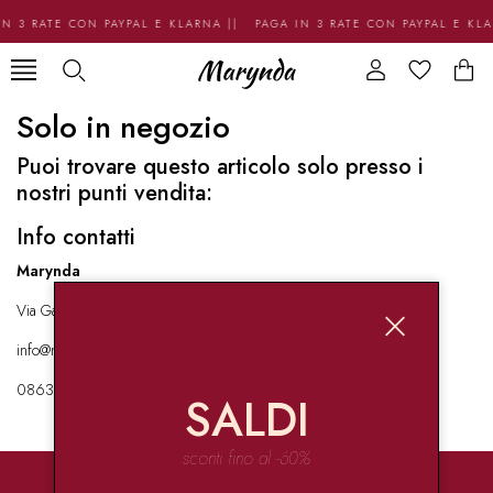
N 3 RATE CON PAYPAL E KLARNA || PAGA IN 3 RATE CON PAYPAL E KL
Solo in negozio
Puoi trovare questo articolo solo presso i
nostri punti vendita:
Info contatti
Marynda
Via Garibaldi 136 67051 Avezzano
info@marynda.com
08631871946
SALDI
sconti fino al -60%