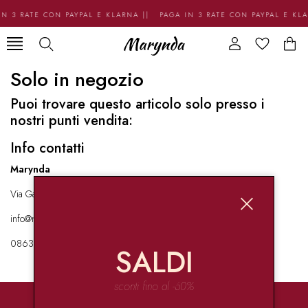
N 3 RATE CON PAYPAL E KLARNA || PAGA IN 3 RATE CON PAYPAL E KL
Solo in negozio
Puoi trovare questo articolo solo presso i
nostri punti vendita:
Info contatti
Marynda
Via Garibaldi 136 67051 Avezzano
info@marynda.com
08631871946
SALDI
sconti fino al -60%