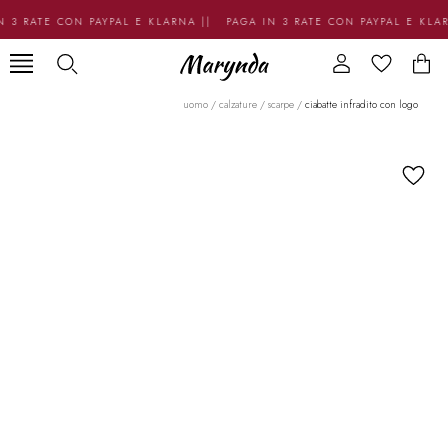
 3 RATE CON PAYPAL E KLARNA || PAGA IN 3 RATE CON PAYPAL E KLA
uomo
/
calzature
/
scarpe
/
ciabatte infradito con logo