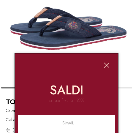
SALDI
TOMMY HILFIGER
sconti fino al -60%
Calzature,Scarpe
Ciabatte infradito con logo
€ 39.90
-50%
€ 19.95