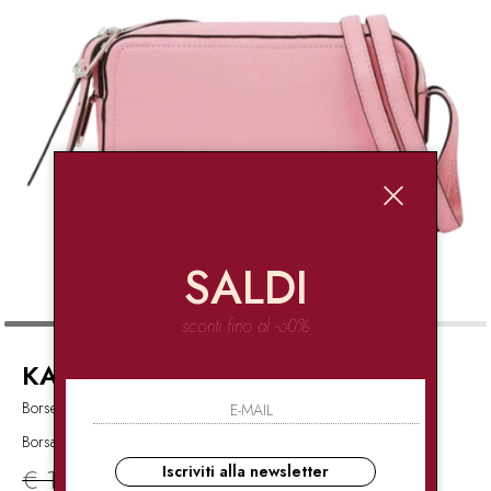
SALDI
sconti fino al -60%
KARL LAGERFELD JEANS
Borse e zaini,Borse
Borsa piccola con logo
€ 129.00
-50%
€ 64.50
Iscriviti alla newsletter