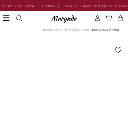
3 RATE CON PAYPAL E KLARNA || PAGA IN 3 RATE CON PAYPAL E KLAR
accessori-donna
/
borse e zaini
/
borse
/
borsa piccola con logo